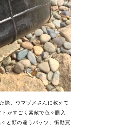
出した際、ウマヅメさんに教えて
レクトがすごく素敵で色々購入
色々と顔の違うバケツ、衝動買