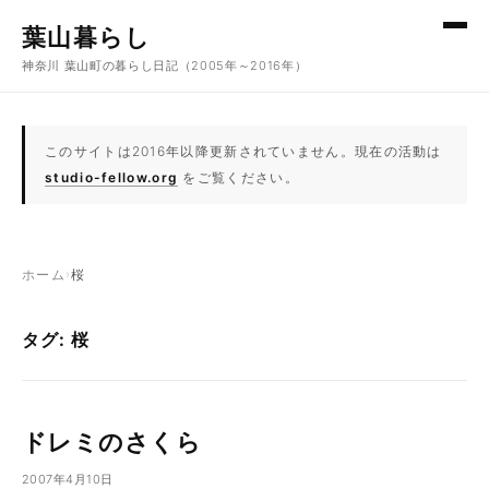
コンテンツへスキップ
葉山暮らし
神奈川 葉山町の暮らし日記（2005年～2016年）
このサイトは2016年以降更新されていません。現在の活動は
studio-fellow.org
をご覧ください。
ホーム
›
桜
タグ: 桜
ドレミのさくら
2007年4月10日