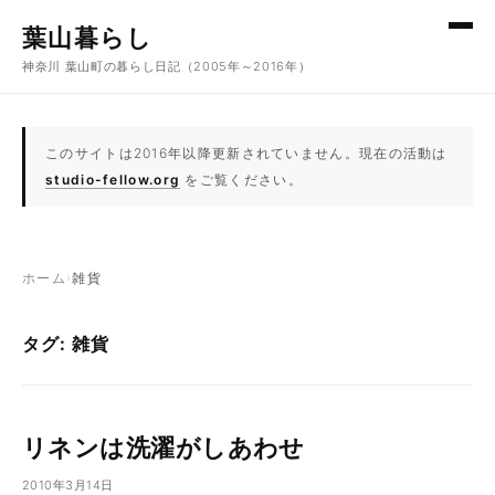
コンテンツへスキップ
葉山暮らし
神奈川 葉山町の暮らし日記（2005年～2016年）
このサイトは2016年以降更新されていません。現在の活動は
studio-fellow.org
をご覧ください。
ホーム
›
雑貨
タグ: 雑貨
リネンは洗濯がしあわせ
2010年3月14日