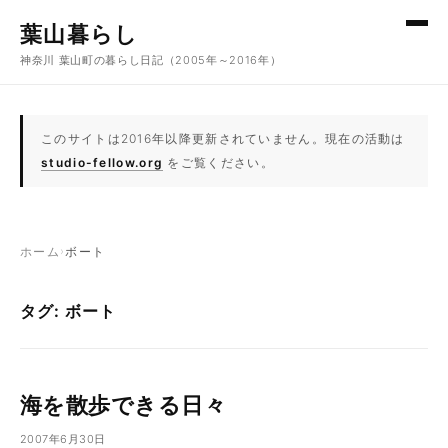
コンテンツへスキップ
葉山暮らし
神奈川 葉山町の暮らし日記（2005年～2016年）
このサイトは2016年以降更新されていません。現在の活動は
studio-fellow.org
をご覧ください。
ホーム
›
ボート
タグ: ボート
海を散歩できる日々
2007年6月30日