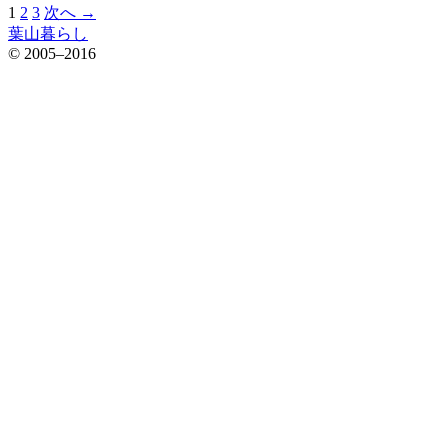
1
2
3
次へ →
投
葉山暮らし
稿
© 2005–2016
の
ペ
ー
ジ
送
り