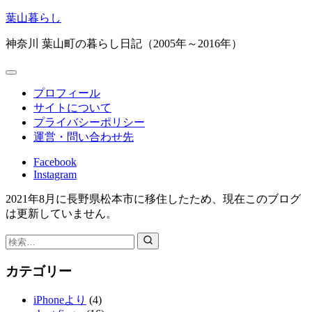
コ
葉山暮らし
ン
神奈川 葉山町の暮らし日記（2005年～2016年）
テ
ン
ツ
へ
プロフィール
ス
サイトについて
キ
プライバシーポリシー
ッ
運営・問い合わせ先
プ
Facebook
Instagram
2021年8月に長野県松本市に移住したため、現在このブログ
は更新していません。
検
索：
カテゴリー
iPhoneより
(4)