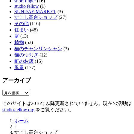
short finger
(16)
studio fellow
(1)
SUNDAY MARKET
(3)
すこし高台ショップ
(27)
その他
(116)
住まい
(48)
庭
(13)
植物
(53)
猫のチャンリンシャン
(3)
猫のつむぎ
(12)
町のお店
(15)
風景
(177)
アーカイブ
ア
ー
このサイトは2016年以降更新されていません。現在の活動は
カ
studio-fellow.org
をご覧ください。
イ
ブ
ホーム
›
すこし高台ショップ