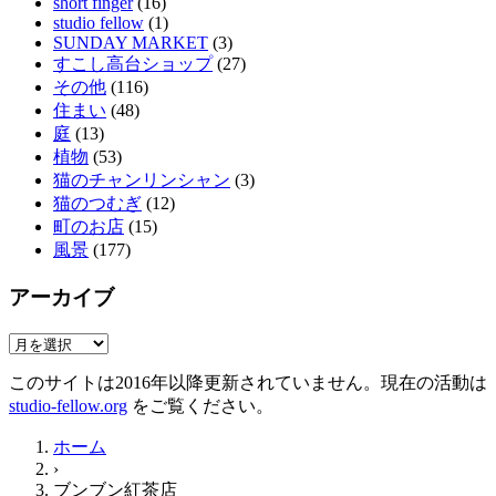
short finger
(16)
studio fellow
(1)
SUNDAY MARKET
(3)
すこし高台ショップ
(27)
その他
(116)
住まい
(48)
庭
(13)
植物
(53)
猫のチャンリンシャン
(3)
猫のつむぎ
(12)
町のお店
(15)
風景
(177)
アーカイブ
ア
ー
このサイトは2016年以降更新されていません。現在の活動は
カ
studio-fellow.org
をご覧ください。
イ
ブ
ホーム
›
ブンブン紅茶店