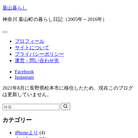
コ
葉山暮らし
ン
神奈川 葉山町の暮らし日記（2005年～2016年）
テ
ン
ツ
へ
プロフィール
ス
サイトについて
キ
プライバシーポリシー
ッ
運営・問い合わせ先
プ
Facebook
Instagram
2021年8月に長野県松本市に移住したため、現在このブログ
は更新していません。
検
索：
カテゴリー
iPhoneより
(4)