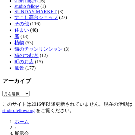
short finger
(16)
studio fellow
(1)
SUNDAY MARKET
(3)
すこし高台ショップ
(27)
その他
(116)
住まい
(48)
庭
(13)
植物
(53)
猫のチャンリンシャン
(3)
猫のつむぎ
(12)
町のお店
(15)
風景
(177)
アーカイブ
ア
ー
このサイトは2016年以降更新されていません。現在の活動は
カ
studio-fellow.org
をご覧ください。
イ
ブ
ホーム
›
展示会