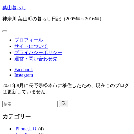
コ
葉山暮らし
ン
神奈川 葉山町の暮らし日記（2005年～2016年）
テ
ン
ツ
へ
プロフィール
ス
サイトについて
キ
プライバシーポリシー
ッ
運営・問い合わせ先
プ
Facebook
Instagram
2021年8月に長野県松本市に移住したため、現在このブログ
は更新していません。
検
索：
カテゴリー
iPhoneより
(4)