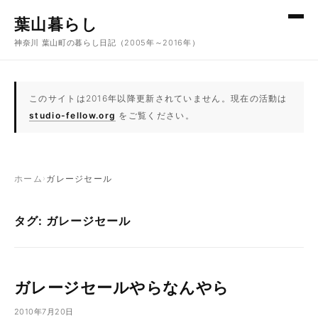
コンテンツへスキップ
葉山暮らし
神奈川 葉山町の暮らし日記（2005年～2016年）
このサイトは2016年以降更新されていません。現在の活動は
studio-fellow.org
をご覧ください。
ホーム
›
ガレージセール
タグ: ガレージセール
ガレージセールやらなんやら
2010年7月20日