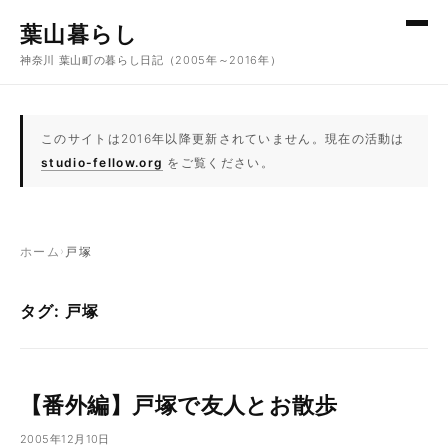
コンテンツへスキップ
葉山暮らし
神奈川 葉山町の暮らし日記（2005年～2016年）
このサイトは2016年以降更新されていません。現在の活動は
studio-fellow.org
をご覧ください。
ホーム
›
戸塚
タグ: 戸塚
【番外編】戸塚で友人とお散歩
2005年12月10日