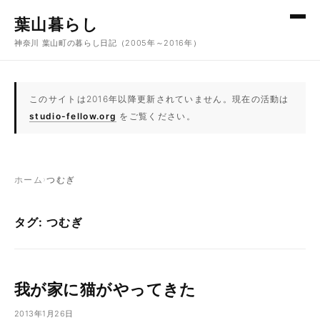
コンテンツへスキップ
葉山暮らし
神奈川 葉山町の暮らし日記（2005年～2016年）
このサイトは2016年以降更新されていません。現在の活動は
studio-fellow.org
をご覧ください。
ホーム
›
つむぎ
タグ: つむぎ
我が家に猫がやってきた
2013年1月26日