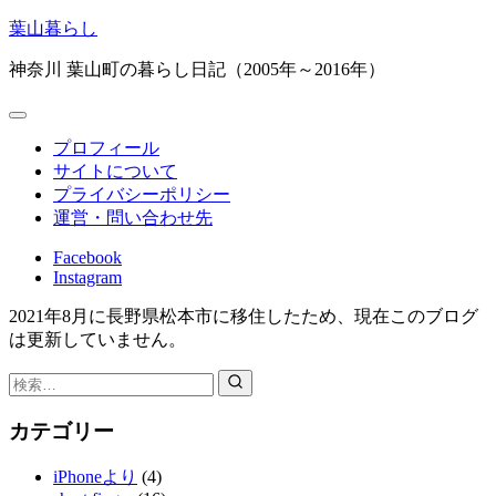
コ
葉山暮らし
ン
神奈川 葉山町の暮らし日記（2005年～2016年）
テ
ン
ツ
へ
プロフィール
ス
サイトについて
キ
プライバシーポリシー
ッ
運営・問い合わせ先
プ
Facebook
Instagram
2021年8月に長野県松本市に移住したため、現在このブログ
は更新していません。
検
索：
カテゴリー
iPhoneより
(4)