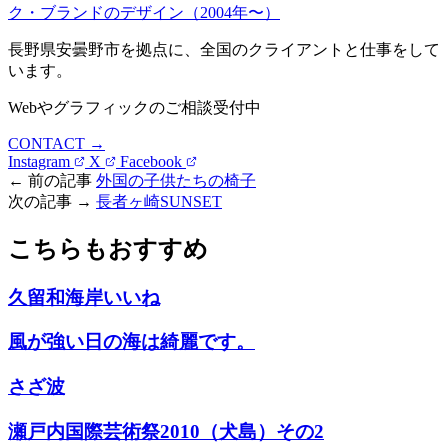
ク・ブランドのデザイン（2004年〜）
長野県安曇野市を拠点に、全国のクライアントと仕事をして
います。
Webやグラフィックのご相談受付中
CONTACT →
Instagram
X
Facebook
← 前の記事
外国の子供たちの椅子
次の記事 →
長者ヶ崎SUNSET
こちらもおすすめ
久留和海岸いいね
風が強い日の海は綺麗です。
さざ波
瀬戸内国際芸術祭2010（犬島）その2