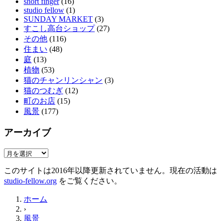
short finger
(16)
studio fellow
(1)
SUNDAY MARKET
(3)
すこし高台ショップ
(27)
その他
(116)
住まい
(48)
庭
(13)
植物
(53)
猫のチャンリンシャン
(3)
猫のつむぎ
(12)
町のお店
(15)
風景
(177)
アーカイブ
ア
ー
このサイトは2016年以降更新されていません。現在の活動は
カ
studio-fellow.org
をご覧ください。
イ
ブ
ホーム
›
風景