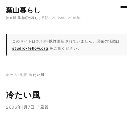
コンテンツへスキップ
葉山暮らし
神奈川 葉山町の暮らし日記（2005年～2016年）
このサイトは2016年以降更新されていません。現在の活動は
studio-fellow.org
をご覧ください。
ホーム
›
風景
›
冷たい風
冷たい風
2006年1月7日
/
風景