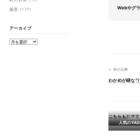
Webやグ
風景
(177)
アーカイブ
アーカイブ
← 前の記事
わかめが緑なワ
こちらもおすす
ジムニ
人気のYA