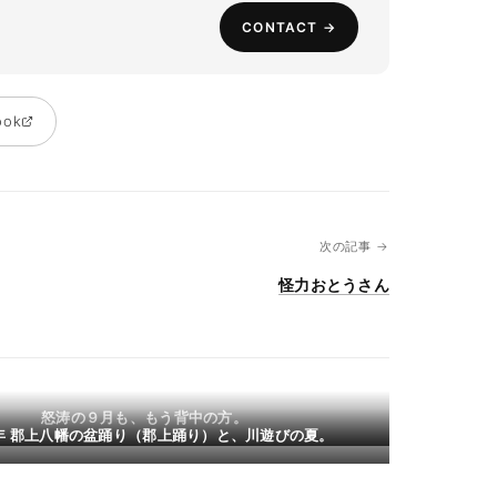
CONTACT →
ook
次の記事 →
怪力おとうさん
怒涛の９月も、もう背中の方。
3年 郡上八幡の盆踊り（郡上踊り）と、川遊びの夏。