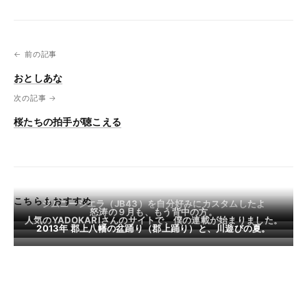
← 前の記事
おとしあな
次の記事 →
桜たちの拍手が聴こえる
こちらもおすすめ
ジムニーシエラ（JB43）を自分好みにカスタムしたよ
怒涛の９月も、もう背中の方。
人気のYADOKARIさんのサイトで、僕の連載が始まりました。
2013年 郡上八幡の盆踊り（郡上踊り）と、川遊びの夏。