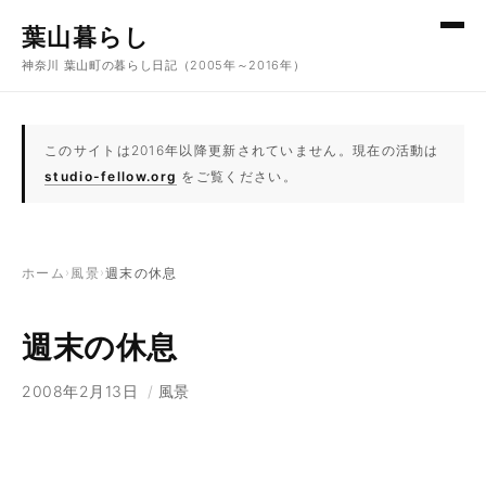
コンテンツへスキップ
葉山暮らし
神奈川 葉山町の暮らし日記（2005年～2016年）
このサイトは2016年以降更新されていません。現在の活動は
studio-fellow.org
をご覧ください。
ホーム
›
風景
›
週末の休息
週末の休息
2008年2月13日
/
風景