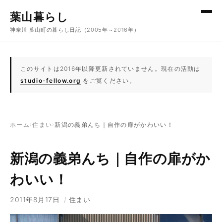
コンテンツへスキップ
葉山暮らし
神奈川 葉山町の暮らし日記（2005年～2016年）
このサイトは2016年以降更新されていません。現在の活動は
studio-fellow.org
をご覧ください。
ホーム
›
住まい
›
新潟の義弟んち｜自作の扉がかわいい！
新潟の義弟んち｜自作の扉がか
わいい！
2011年8月17日
/
住まい