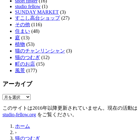
short finger
(16)
studio fellow
(1)
SUNDAY MARKET
(3)
すこし高台ショップ
(27)
その他
(116)
住まい
(48)
庭
(13)
植物
(53)
猫のチャンリンシャン
(3)
猫のつむぎ
(12)
町のお店
(15)
風景
(177)
アーカイブ
ア
ー
このサイトは2016年以降更新されていません。現在の活動は
カ
studio-fellow.org
をご覧ください。
イ
ブ
ホーム
›
猫のつむぎ