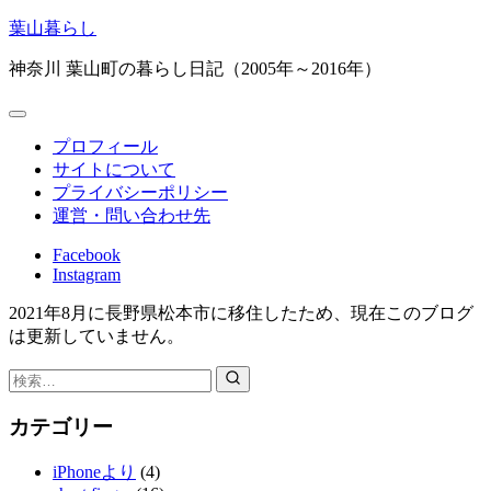
コ
葉山暮らし
ン
神奈川 葉山町の暮らし日記（2005年～2016年）
テ
ン
ツ
へ
プロフィール
ス
サイトについて
キ
プライバシーポリシー
ッ
運営・問い合わせ先
プ
Facebook
Instagram
2021年8月に長野県松本市に移住したため、現在このブログ
は更新していません。
検
索：
カテゴリー
iPhoneより
(4)