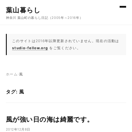
コンテンツへスキップ
葉山暮らし
神奈川 葉山町の暮らし日記（2005年～2016年）
このサイトは2016年以降更新されていません。現在の活動は
studio-fellow.org
をご覧ください。
ホーム
›
風
タグ: 風
風が強い日の海は綺麗です。
2012年12月8日