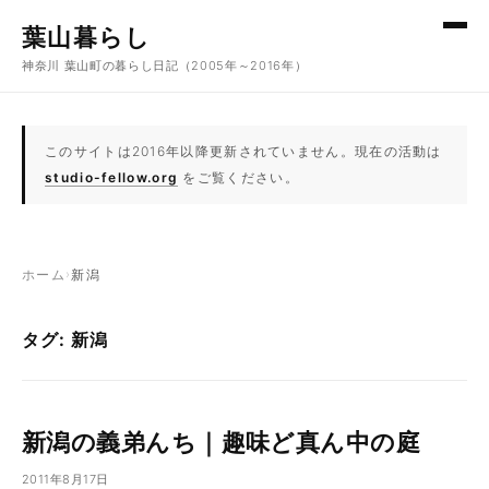
コンテンツへスキップ
葉山暮らし
神奈川 葉山町の暮らし日記（2005年～2016年）
このサイトは2016年以降更新されていません。現在の活動は
studio-fellow.org
をご覧ください。
ホーム
›
新潟
タグ: 新潟
新潟の義弟んち｜趣味ど真ん中の庭
2011年8月17日