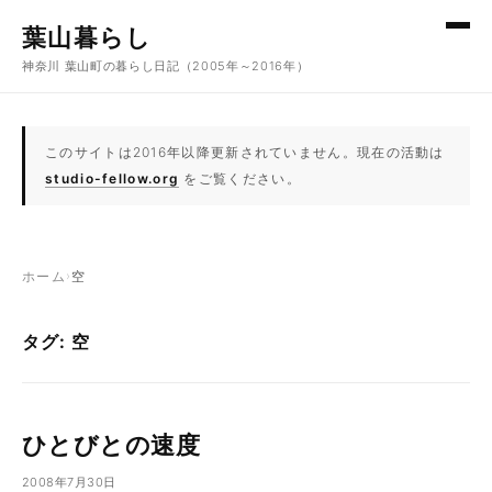
コンテンツへスキップ
葉山暮らし
神奈川 葉山町の暮らし日記（2005年～2016年）
このサイトは2016年以降更新されていません。現在の活動は
studio-fellow.org
をご覧ください。
ホーム
›
空
タグ: 空
ひとびとの速度
2008年7月30日