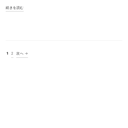
続きを読む
投稿のページ送り
1
2
次へ →