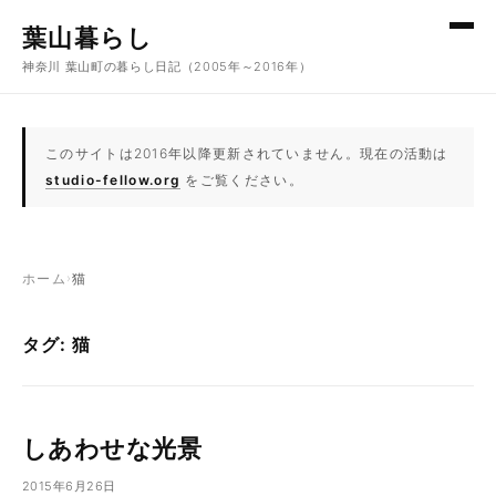
コンテンツへスキップ
葉山暮らし
神奈川 葉山町の暮らし日記（2005年～2016年）
このサイトは2016年以降更新されていません。現在の活動は
studio-fellow.org
をご覧ください。
ホーム
›
猫
タグ: 猫
しあわせな光景
2015年6月26日